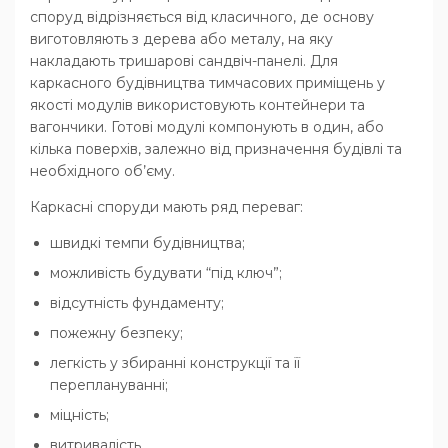
споруд відрізняється від класичного, де основу
виготовляють з дерева або металу, на яку
накладають тришарові сандвіч-панелі. Для
каркасного будівництва тимчасових приміщень у
якості модулів використовують контейнери та
вагончики. Готові модулі компонують в один, або
кілька поверхів, залежно від призначення будівлі та
необхідного об’єму.
Каркасні споруди мають ряд переваг:
швидкі темпи будівництва;
можливість будувати “під ключ”;
відсутність фундаменту;
пожежну безпеку;
легкість у збиранні конструкції та її
переплануванні;
міцність;
витривалість.