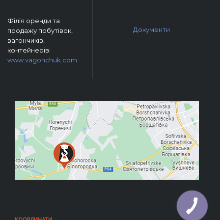
Філія оренди та
Документи
продажу побутівок,
вагончиків,
контейнерів:
www.vagonchuk.com
КООРДИНАТИ