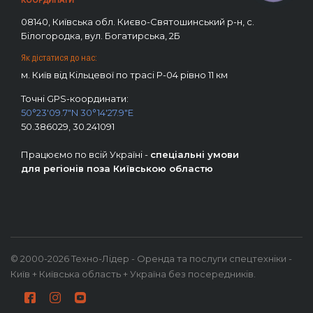
08140, Київська обл. Києво-Святошинський р-н, с.
Білогородка, вул. Богатирська, 2Б
Як дістатися до нас:
м. Київ від Кільцевої по трасі Р-04 рівно 11 км
Точні GPS-координати:
50°23'09.7"N 30°14'27.9"E
50.386029, 30.241091
Працюємо по всій Україні -
спеціальні умови
для регіонів поза Київською областю
© 2000-2026 Техно-Лідер - Оренда та послуги спецтехніки -
Київ + Київська область + Україна без посередників.