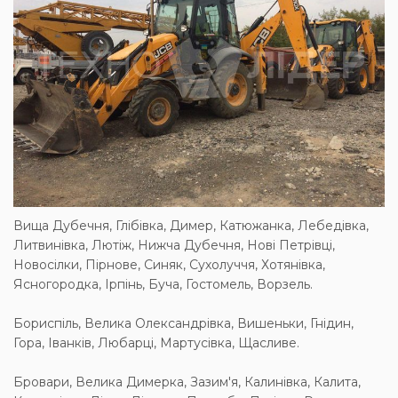
Вища Дубечня, Глібівка, Димер, Катюжанка, Лебедівка,
Литвинівка, Лютіж, Нижча Дубечня, Нові Петрівці,
Новосілки, Пірнове, Синяк, Сухолуччя, Хотянівка,
Ясногородка, Ірпінь, Буча, Гостомель, Ворзель.
Бориспіль, Велика Олександрівка, Вишеньки, Гнідин,
Гора, Іванків, Любарці, Мартусівка, Щасливе.
Бровари, Велика Димерка, Зазим'я, Калинівка, Калита,