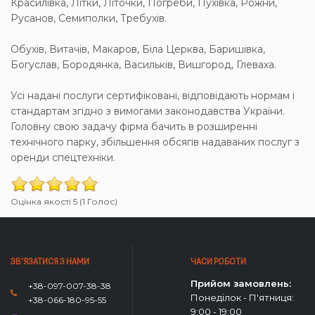
Красилівка, Літки, Літочки, Погреби, Пухівка, Рожни,
Русанов, Семиполки, Требухів.
Обухів, Витачів, Макаров, Біла Церква, Баришівка,
Богуслав, Бородянка, Васильків, Вишгород, Глеваха.
Усі надані послуги сертифіковані, відповідають нормам і
стандартам згідно з вимогами законодавства України.
Головну свою задачу фірма бачить в розширенні
технічного парку, збільшення обсягів надаваних послуг з
оренди спецтехніки.
Оцінка якості 5 (1 Голос)
ЗВ'ЯЗАТИСЯ З НАМИ
ЧАСИ РОБОТИ
Прийом замовлень:
+38-097-007-38-38
Понеділок - П'ятниця:
+38-066-180-95-55
9:00 - 19:00