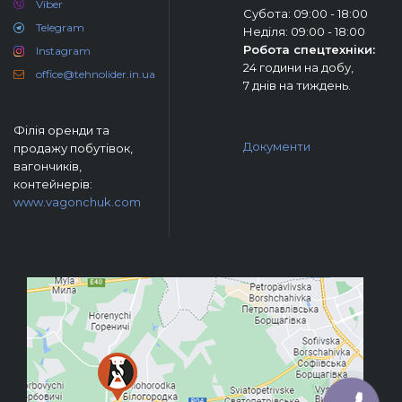
Viber
Субота: 09:00 - 18:00
Telegram
Неділя: 09:00 - 18:00
Робота спецтехніки:
Instagram
24 години на добу,
office@tehnolider.in.ua
7 днів на тиждень.
Філія оренди та
Документи
продажу побутівок,
вагончиків,
контейнерів:
www.vagonchuk.com