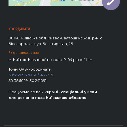
КООРДИНАТИ
08140, Київська обл. Києво-Святошинський р-н, с.
Білогородка, вул. Богатирська, 2Б
Як дістатися до нас:
м. Київ від Кільцевої по трасі Р-04 рівно 11 км
Точні GPS-координати:
50°23'09.7"N 30°14'27.9"E
50.386029, 30.241091
Працюємо по всій Україні -
спеціальні умови
для регіонів поза Київською областю