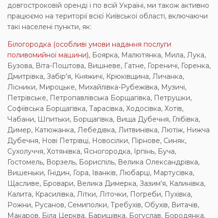
довгостроковій оренді і по всій Україні, ми також активно
працюємо на території всієї Київської області, включаючи
такі населені пункти, як:
Білогородка (особливі умови надання послуги
поливомийної машини)
, Боярка, Малютянка, Мила, Лука,
Бузова, Віта-Поштова, Вишневе, Гатне, Гореничі, Горенка,
Дмитрівка, Забір'я, Княжичі, Крюківщина, Личанка,
Лісники, Мироцьке, Михайлівка-Рубежівка, Музичі,
Петрівське, Петропавлівська Борщагівка, Петрушки,
Софіївська Борщагівка, Тарасівка, Ходосівка, Хотів,
Чабани, Шпитьки, Борщагівка, Вища Дубечня, Глібівка,
Димер, Катюжанка, Лебедівка, Литвинівка, Лютіж, Нижча
Дубечня, Нові Петрівці, Новосілки, Пірнове, Синяк,
Сухолуччя, Хотянівка, Ясногородка, Ірпінь, Буча,
Гостомель, Ворзель, Бориспіль, Велика Олександрівка,
Вишеньки, Гнідин, Гора, Іванків, Любарці, Мартусівка,
Щасливе, Бровари, Велика Димерка, Зазим'я, Калинівка,
Калита, Красилівка, Літки, Літочки, Погреби, Пухівка,
Рожни, Русанов, Семиполки, Требухів, Обухів, Витачів,
Макаров, Біла Церква, Баришівка, Богуслав, Бородянка,