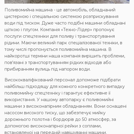
Поливомийна машина - це автомобіль, обладнаний
цистерною і спеціальною системою розприскування
води під тиском.
Дуже часто подібні машини обладнані
щіткою і плугом.
Компанія
«
Техно-Лідер
»
пропонує
послуги спецтехніки для поливу і транспортування
рідини.
Маючи великий парк спеціалізованої техніки, в
тому числі пропонується поливомийна машина.
В
найкоротші терміни наша компанія вирішить проблеми,
пов'язані з транспортуванням рідких відходів або
прибиранням вулиць під напором води.
Висококваліфікований персонал допоможе підібрати
найбільш підходящу для кожного конкретного випадку
поливомийну спецтехніку і гарантує ефективне її
використання.
У нашому автопарку є поливомийні
машини з високонапірним обладнанням.
Вони оснащені
насосом високого тиску, що забезпечує мийку
дорожнього полотна і бордюрів до 50 атмосфер, за
допомогою високонапірної рейки з соплами,
встановленої на передній навішуванні машини.