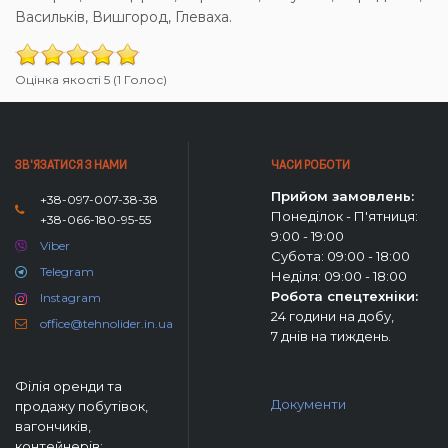
Васильків, Вишгород, Глеваха.
Оцінка якості 5 (1 Голос)
ЗВ'ЯЗАТИСЯ З НАМИ
ЧАСИ РОБОТИ
Прийом замовлень:
+38-097-007-38-38
Понеділок - П'ятниця:
+38-066-180-95-55
9:00 - 19:00
Viber
Субота: 09:00 - 18:00
Telegram
Неділя: 09:00 - 18:00
Робота спецтехніки:
Instagram
24 години на добу,
office@tehnolider.in.ua
7 днів на тиждень.
Філія оренди та
Документи
продажу побутівок,
вагончиків,
контейнерів: