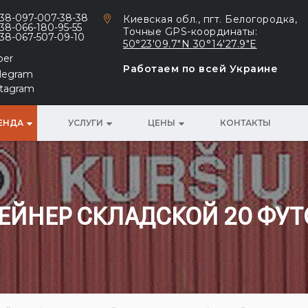
38-097-007-38-38
Киевская обл., пгт. Белогородка,
38-066-180-95-55
Точные GPS-координаты:
38-067-507-09-10
50°23'09.7"N 30°14'27.9"E
ber
Работаем по всей Украине
legram
stagram
ЕНДА
УСЛУГИ
ЦЕНЫ
КОНТАКТЫ
ЕЙНЕР СКЛАДСКОЙ 20 ФУ