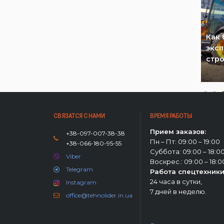
ский
ать?
и
Необычные способы
Как 
all 540-
использования строительной
эксп
спецтехники
стро
СВЯЗАТСЯ С НАМИ
ВРЕМЯ РАБОТЫ
Прием заказов:
+38-097-007-38-38
Пн – Пт: 09:00 – 19:00
+38-066-180-95-55
Суббота: 09:00 – 18:0
Viber
Воскрес.: 09:00 – 18:0
Telegram
Работа спецтехники
24 часа в сутки,
Instagram
7 дней в неделю.
office@tehnolider.in.ua