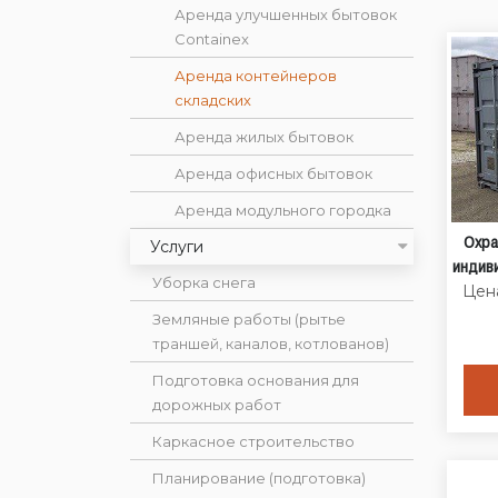
Аренда улучшенных бытовок
Containex
Аренда контейнеров
складских
Аренда жилых бытовок
Аренда офисных бытовок
Аренда модульного городка
Охра
Услуги
индив
Уборка снега
Цена
Земляные работы (рытье
траншей, каналов, котлованов)
Подготовка основания для
дорожных работ
Каркасное строительство
Планирование (подготовка)