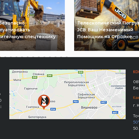
безопасно
Телескопический Погру
луатировать
JCB: Ваш Незаменимый
ительную спецтехнику
Помощник на Стройке
КО
08
Бе
0
Как
0
г.
:
То
50
50