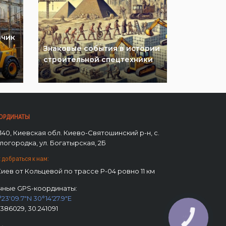
зчик
Знаковые события в истории
Как выбр
строительной спецтехники
спецтехн
04.06.202
ОРДИНАТЫ
140, Киевская обл. Киево-Святошинский р-н, с.
логородка, ул. Богатырская, 2Б
 добраться к нам:
 Киев от Кольцевой по трассе Р-04 ровно 11 км
чные GPS-координаты:
°23'09.7"N 30°14'27.9"E
.386029, 30.241091